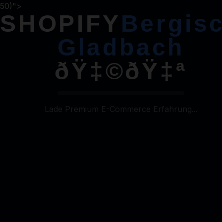
50)">
SHOPIFY
Bergis
Shopify
Agentur
Bergisch Gladbach
Gladbach
ðŸ‡©ðŸ‡ª
ðŸ‡©ðŸ‡ª
Lade Premium E-Commerce Erfahrung...