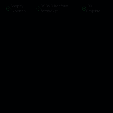
Shopify
DSGVO Konform
100+
Experten
ðŸ‡©ðŸ‡ª
Projekte