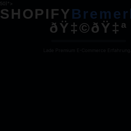
50)">
SHOPIFY
Bremer
Shopify
Agentur
Bremerhaven
ðŸ‡©ðŸ‡ª
ðŸ‡©ðŸ‡ª
Lade Premium E-Commerce Erfahrung.