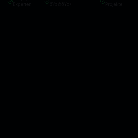
Experten
ðŸ‡©ðŸ‡ª
Projekte