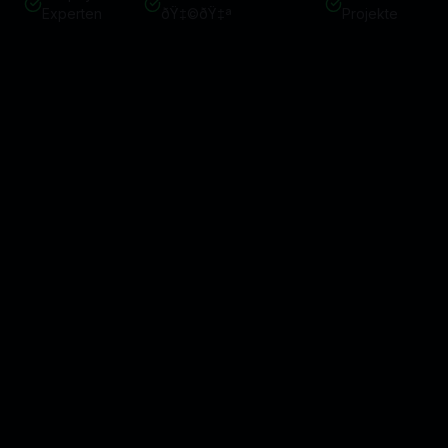
Experten
ðŸ‡©ðŸ‡ª
Projekte