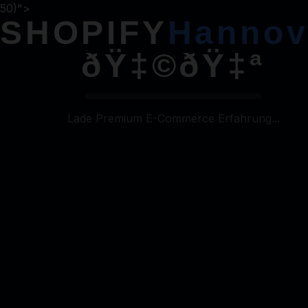
50)">
SHOPIFY
Hannov
Shopify
Agentur
Hannover
ðŸ‡©ðŸ‡ª
ðŸ‡©ðŸ‡ª
Lade Premium E-Commerce Erfahrung...