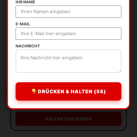
IHR NAME
E-MAIL
NACHRICHT
+
LASS UNS IN KONTAKT BLEIBEN
Jemand aus Berlin hat SEO gebucht!
DRÜCKEN & HALTEN (5S)
HALTEN ZUM SENDEN