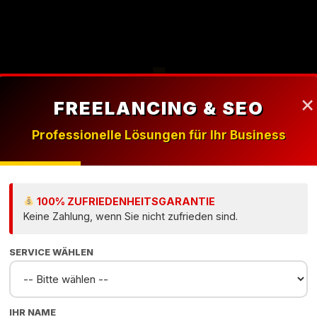
×
FREELANCING & SEO
HAMBURGS #1 WEBDESIGN EXPERTE
Professionelle Lösungen für Ihr Business
ofessionel
100% ZUFRIEDENHEITSGARANTIE
ify Exper
Keine Zahlung, wenn Sie nicht zufrieden sind.
SERVICE WÄHLEN
Hamburg
IHR NAME