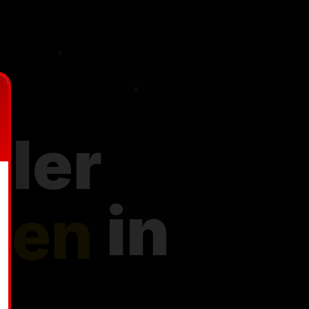
ler
te
in