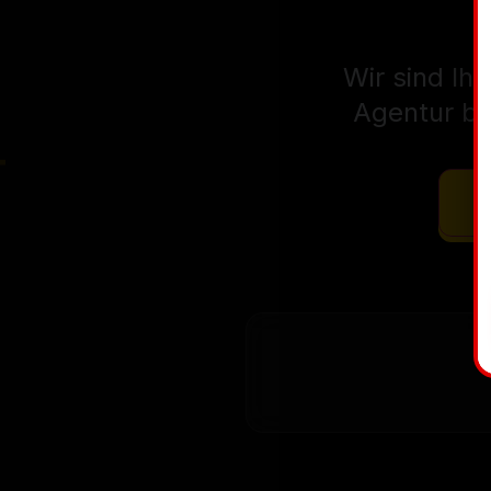
Wir sind Ih
Agentur bis
U