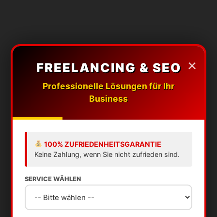
Freelancer
SEO
Potsdam
×
FREELANCING & SEO
AWARD WINNING AGENCY 2026
Professionelle Lösungen für Ihr
Agentur
Business
Premium
WordPress
Webdesign
100% ZUFRIEDENHEITSGARANTIE
Keine Zahlung, wenn Sie nicht zufrieden sind.
Shopify
SERVICE WÄHLEN
Handwerker
für Potsdam