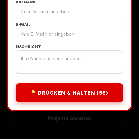
Design
IHR NAME
E-MAIL
Wir sind Ihr lokales Webdesign-Team.
Professionelle Websites ab 250€,
NACHRICHT
optimiert für Konversion und Vertrauen in
2026.
Zahlen Sie erst, wenn Sie zufrieden
sind.
DRÜCKEN & HALTEN (5S)
Kostenlose Beratung
Projekte ansehen