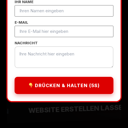
IHR NAME
Anwalt – wir dominieren die Google
Ergebnisse in Leverkusen.
E-MAIL
PROJEKT STARTEN
NACHRICHT
CASE STUDIES ANSEHEN
DRÜCKEN & HALTEN (5S)
WEBSITE ERSTELLEN LASSEN