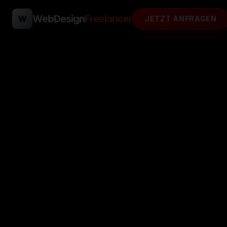
WebDesign
Freelancer
W
JETZT ANFRAGEN