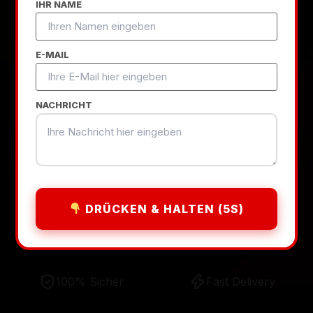
IHR NAME
Millionen-Dollar Website
. High-
Performance Webdesign für
E-MAIL
Unternehmen in Marl ab 250€.
Unverbindliche Erstberatung inklusive.
NACHRICHT
Projekt starten
WhatsApp Chat
DRÜCKEN & HALTEN (5S)
100% Sicher
Fast Delivery