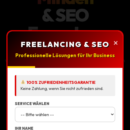
& SEO
Experten.
×
FREELANCING & SEO
Wir bauen
digitale Meisterwerke
, die
Professionelle Lösungen für Ihr Business
verkaufen. Als lokale
Webdesign Freelancer
in
Minden steigern wir Ihren Umsatz durch
Premium-Design und KI-gestützte SEO.
100% ZUFRIEDENHEITSGARANTIE
Keine Zahlung, wenn Sie nicht zufrieden sind.
SEO SPEZIALIST
SERVICE WÄHLEN
IHR NAME