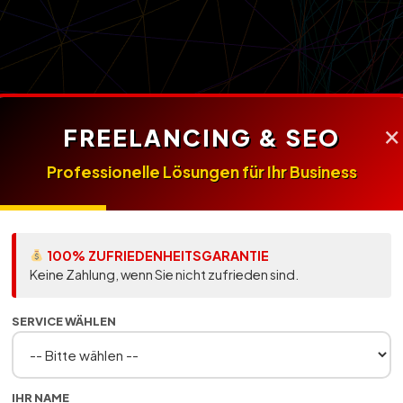
×
AWARD WINNING AGENCY 2026
FREELANCING & SEO
Webdesig
Professionelle Lösungen für Ihr Business
Freelance
100% ZUFRIEDENHEITSGARANTIE
Keine Zahlung, wenn Sie nicht zufrieden sind.
SERVICE WÄHLEN
Bielefeld
IHR NAME