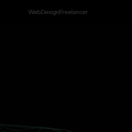
WebDesign
Freelancer
W