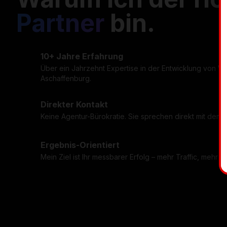
Partner
bin.
10+ Jahre Erfahrung
Über ein Jahrzehnt Expertise in der Entwicklung von 
Aschaffenburg.
Direkter Kontakt
Keine Agentur-Bürokratie. Sie sprechen direkt mit dem E
Ergebnis-Orientiert
Mein Ziel ist Ihr messbarer Erfolg – mehr Traffic, mehr 