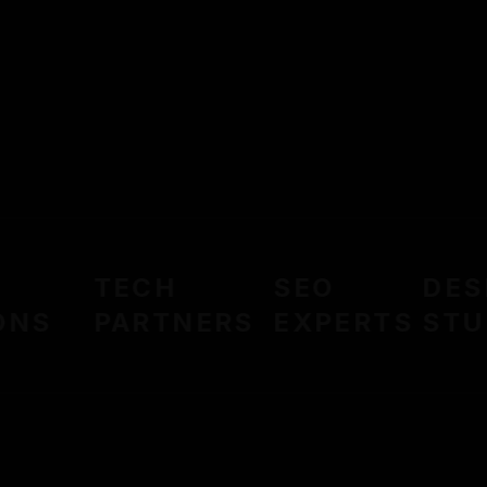
TECH
SEO
DESI
NS
PARTNERS
EXPERTS
STUD