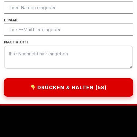
E-MAIL
LIVE PERFORMANCE
WordPress-Lösungen in
NACHRICHT
ntwickler Ihres Projekts.
DRÜCKEN & HALTEN (5S)
Leads, mehr Umsatz.