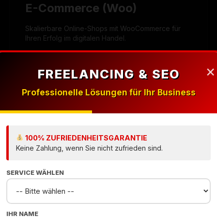
E-Commerce (Woo)
Skalierbare Online-Shops mit WooCommerce für
Ihren Erfolg im digitalen Handel.
×
FREELANCING & SEO
Professionelle Lösungen für Ihr Business
100% ZUFRIEDENHEITSGARANTIE
Keine Zahlung, wenn Sie nicht zufrieden sind.
SERVICE WÄHLEN
htige
IHR NAME