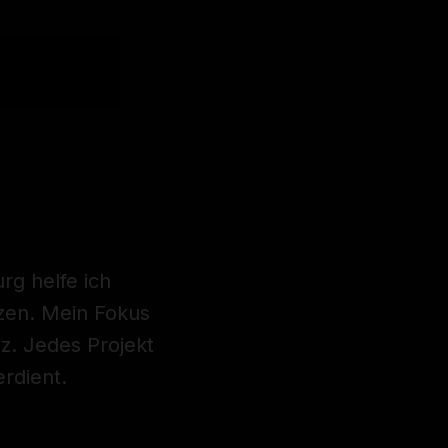
rg helfe ich
tzen. Mein Fokus
nz. Jedes Projekt
erdient.