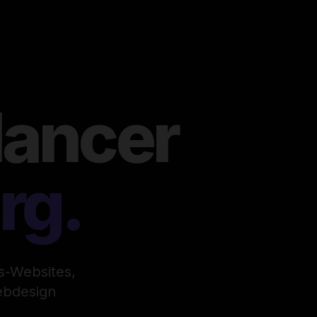
lancer
rg.
s-Websites,
ebdesign