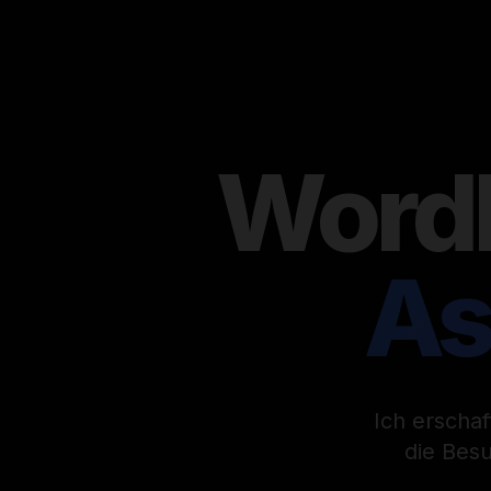
WordP
As
Ich erscha
die Bes