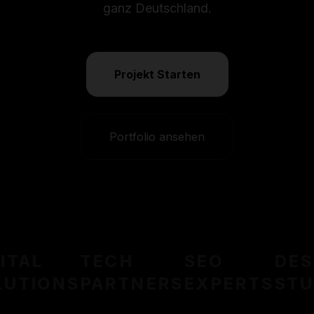
ganz Deutschland.
Projekt Starten
Portfolio ansehen
ITAL
TECH
SEO
DES
UTIONS
PARTNERS
EXPERTS
STU