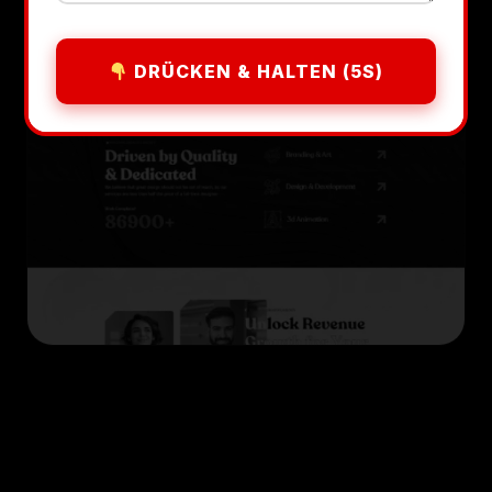
DRÜCKEN & HALTEN (5S)