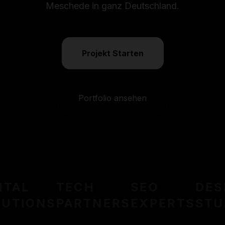
Meschede in ganz Deutschland.
Projekt Starten
Portfolio ansehen
ITAL
TECH
SEO
DES
UTIONS
PARTNERS
EXPERTS
STU