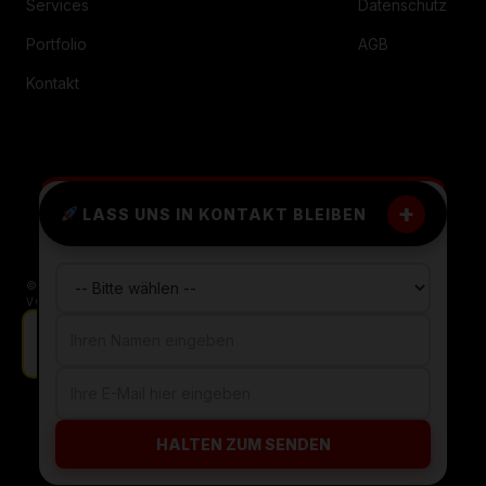
Services
Datenschutz
Portfolio
AGB
Kontakt
+
LASS UNS IN KONTAKT BLEIBEN
© 2026 WORDPRESS FREELANCER MESCHEDE. ALLE RECHTE
VORBEHALTEN.
INSTAGRAM
LINKEDIN
X / TWITTER
Neuer Auftrag in München bestätigt.
HALTEN ZUM SENDEN