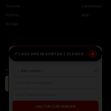
Services
Datenschutz
Portfolio
AGB
Kontakt
+
LASS UNS IN KONTAKT BLEIBEN
© 2026 WORDPRESS FREELANCER OERLINGHAUSEN. ALLE
RECHTE VORBEHALTEN.
INSTAGRAM
LINKEDIN
X / TWITTER
Freelancing Anfrage aus Frankfurt.
HALTEN ZUM SENDEN