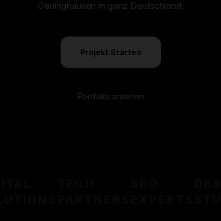
Oerlinghausen in ganz Deutschland.
Projekt Starten
Portfolio ansehen
ITAL
TECH
SEO
DES
UTIONS
PARTNERS
EXPERTS
STU