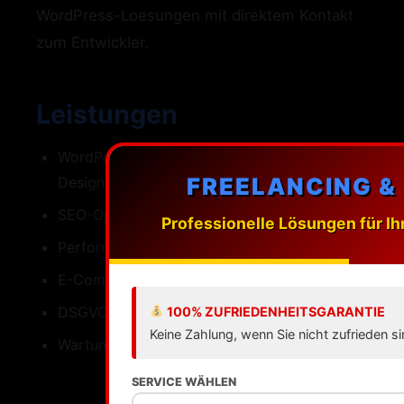
WordPress-Loesungen mit direktem Kontakt
zum Entwickler.
Leistungen
WordPress-Webdesign mit individuellen
FREELANCING &
Designs
SEO-Optimierung fuer Aschaffenburg
Professionelle Lösungen für Ih
Performance Ladezeiten unter einer Sekunde
E-Commerce mit WooCommerce
DSGVO-konforme Umsetzung
100% ZUFRIEDENHEITSGARANTIE
Keine Zahlung, wenn Sie nicht zufrieden si
Wartung Updates Backups Support
SERVICE WÄHLEN