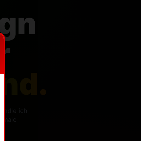
ign
r
and.
andle ich
ximale