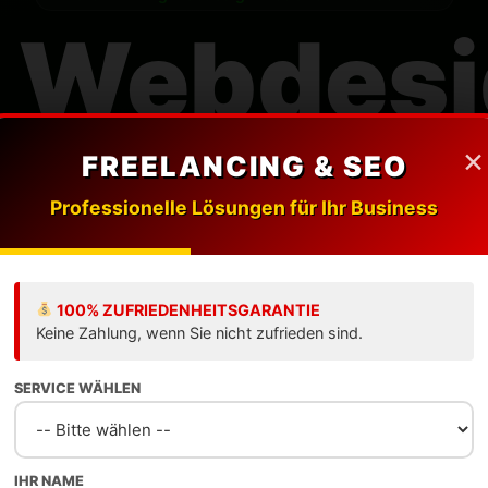
 Webdes
Freelance
×
FREELANCING & SEO
Professionelle Lösungen für Ihr Business
Deutschl
100% ZUFRIEDENHEITSGARANTIE
Keine Zahlung, wenn Sie nicht zufrieden sind.
ender
Webdesign Freelancer
Deutschland
verw
SERVICE WÄHLEN
 in hochkonvertierende digitale Erlebnisse. Ma
Sichtbarkeit, 2026 Ready.
IHR NAME