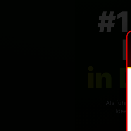
#1
in 
Als führ
Ideen