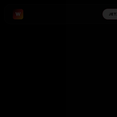
W
JET