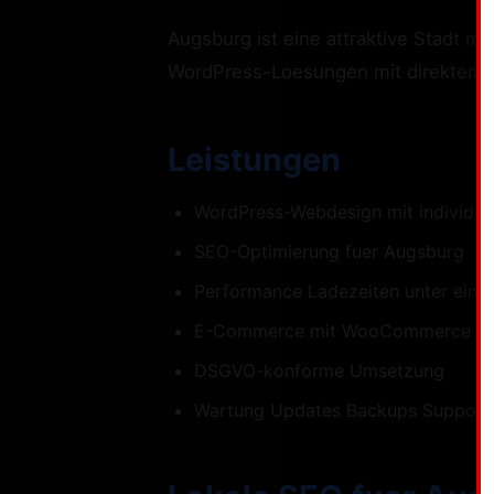
Augsburg ist eine attraktive Stadt m
WordPress-Loesungen mit direktem K
Leistungen
WordPress-Webdesign mit individue
SEO-Optimierung fuer Augsburg
Performance Ladezeiten unter eine
E-Commerce mit WooCommerce
DSGVO-konforme Umsetzung
Wartung Updates Backups Support