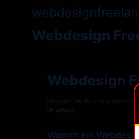
webdesignfreelan
Webdesign Fre
Webdesign F
Professionelle WordPress-Entwickl
Umgebung.
Warum ein Webdesign