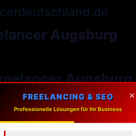
cerdeutschland.de
elancer Augsburg
reelancer Augsburg
×
FREELANCING & SEO
ung massgeschneiderte Webdesign-Loesungen fuer Unte
Professionelle Lösungen für Ihr Business
 Freelancer in Augsburg?