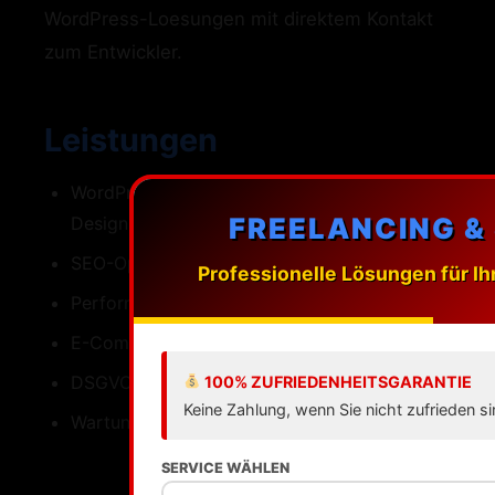
WordPress-Loesungen mit direktem Kontakt
zum Entwickler.
Leistungen
WordPress-Webdesign mit individuellen
FREELANCING &
Designs
SEO-Optimierung fuer Delmenhorst
Professionelle Lösungen für Ih
Performance Ladezeiten unter einer Sekunde
E-Commerce mit WooCommerce
DSGVO-konforme Umsetzung
100% ZUFRIEDENHEITSGARANTIE
Keine Zahlung, wenn Sie nicht zufrieden si
Wartung Updates Backups Support
SERVICE WÄHLEN