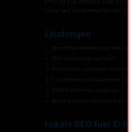
Erfurt ist eine attraktive Stadt mit
Loesungen mit direktem Kontakt zum 
Leistungen
WordPress-Webdesign mit individue
SEO-Optimierung fuer Erfurt
Performance Ladezeiten unter eine
E-Commerce mit WooCommerce
DSGVO-konforme Umsetzung
Wartung Updates Backups Support
Lokale SEO fuer Erfu