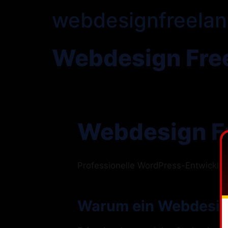
webdesignfreelan
Webdesign Free
Webdesign Fr
Professionelle WordPress-Entwickl
Warum ein Webdesign