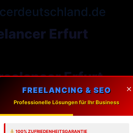
cerdeutschland.de
lancer Erfurt
eelancer Erfurt
×
FREELANCING & SEO
ung massgeschneiderte Webdesign-Loesungen fuer Unte
Professionelle Lösungen für Ihr Business
 Freelancer in Erfurt?
100% ZUFRIEDENHEITSGARANTIE