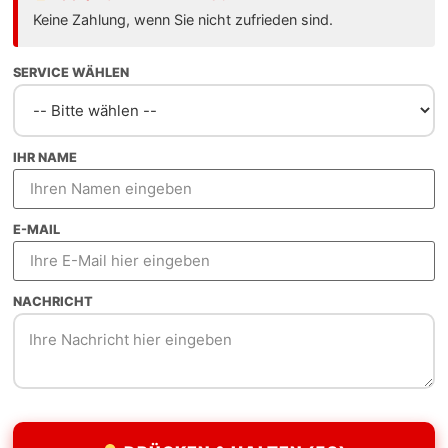
 wirtschaftlichem Potenzial. Als Webdesign Freelancer bi
Keine Zahlung, wenn Sie nicht zufrieden sind.
Entwickler.
SERVICE WÄHLEN
IHR NAME
llen Designs
E-MAIL
r Sekunde
NACHRICHT
rt