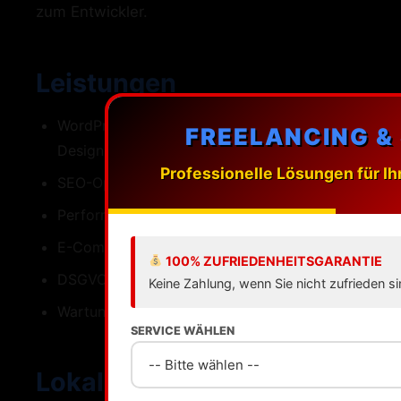
zum Entwickler.
Leistungen
WordPress-Webdesign mit individuellen
FREELANCING &
Designs
Professionelle Lösungen für Ih
SEO-Optimierung fuer Erlangen
Performance Ladezeiten unter einer Sekunde
E-Commerce mit WooCommerce
100% ZUFRIEDENHEITSGARANTIE
DSGVO-konforme Umsetzung
Keine Zahlung, wenn Sie nicht zufrieden si
Wartung Updates Backups Support
SERVICE WÄHLEN
Lokale SEO fuer Erlangen