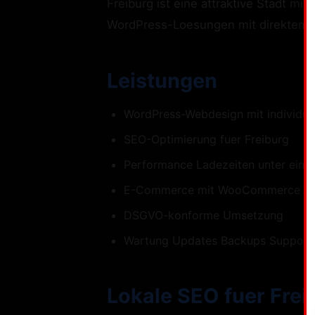
Freiburg ist eine attraktive Stadt mi
WordPress-Loesungen mit direktem K
Leistungen
WordPress-Webdesign mit individue
SEO-Optimierung fuer Freiburg
Performance Ladezeiten unter eine
E-Commerce mit WooCommerce
DSGVO-konforme Umsetzung
Wartung Updates Backups Support
Lokale SEO fuer Frei