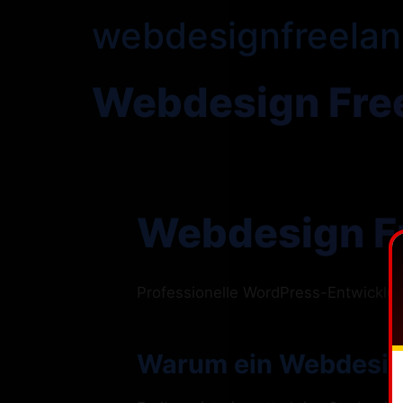
webdesignfreelan
Webdesign Free
Webdesign Fr
Professionelle WordPress-Entwickl
Warum ein Webdesign