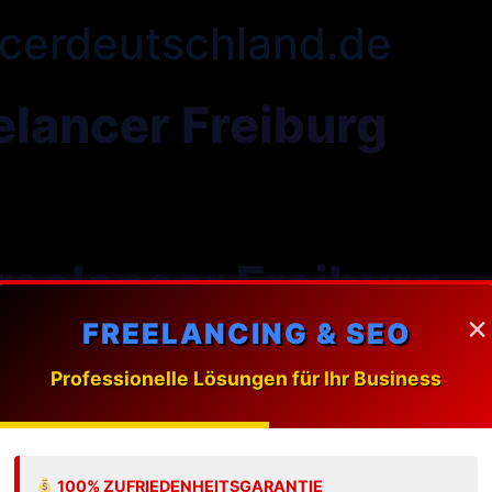
cerdeutschland.de
lancer Freiburg
eelancer Freiburg
×
FREELANCING & SEO
ung massgeschneiderte Webdesign-Loesungen fuer Unte
Professionelle Lösungen für Ihr Business
 Freelancer in Freiburg?
100% ZUFRIEDENHEITSGARANTIE