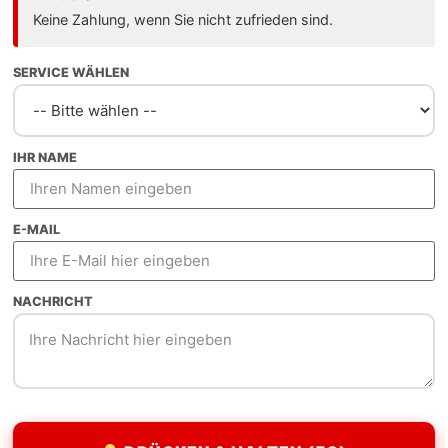
t wirtschaftlichem Potenzial. Als Webdesign Freelancer b
Keine Zahlung, wenn Sie nicht zufrieden sind.
ontakt zum Entwickler.
SERVICE WÄHLEN
IHR NAME
llen Designs
E-MAIL
r Sekunde
NACHRICHT
burg