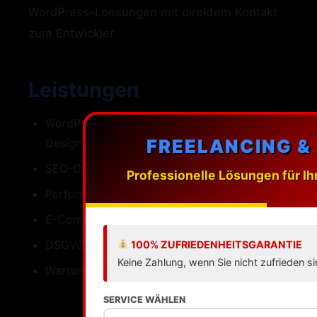
WordPress-Loesungen mit direktem Kontakt
zum Entwickler.
Leistungen
WordPress-Webdesign mit individuellen
FREELANCING &
Designs
SEO-Optimierung fuer Gelsenkirchen
Professionelle Lösungen für Ih
Performance Ladezeiten unter einer Sekunde
E-Commerce mit WooCommerce
DSGVO-konforme Umsetzung
100% ZUFRIEDENHEITSGARANTIE
Keine Zahlung, wenn Sie nicht zufrieden si
Wartung Updates Backups Support
SERVICE WÄHLEN