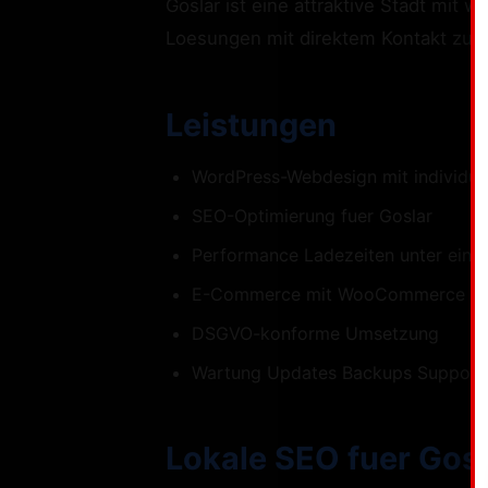
Goslar ist eine attraktive Stadt mit
Loesungen mit direktem Kontakt zum 
Leistungen
WordPress-Webdesign mit individue
SEO-Optimierung fuer Goslar
Performance Ladezeiten unter eine
E-Commerce mit WooCommerce
DSGVO-konforme Umsetzung
Wartung Updates Backups Support
Lokale SEO fuer Gosl