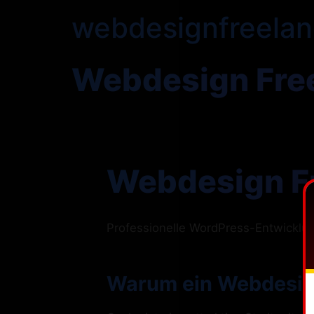
webdesignfreelan
Webdesign Free
Webdesign Fr
Professionelle WordPress-Entwickl
Warum ein Webdesign