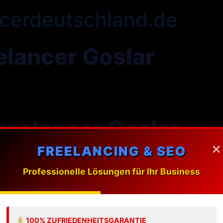
cerdeutschland.de
lancer Goslar
eelancer Goslar
×
FREELANCING & SEO
ung massgeschneiderte Webdesign-Loesungen fuer Unte
Professionelle Lösungen für Ihr Business
 Freelancer in Goslar?
100% ZUFRIEDENHEITSGARANTIE