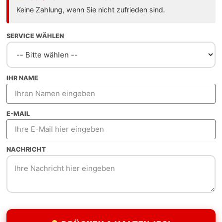
 wirtschaftlichem Potenzial. Als Webdesign Freelancer bi
Keine Zahlung, wenn Sie nicht zufrieden sind.
Entwickler.
SERVICE WÄHLEN
IHR NAME
llen Designs
E-MAIL
r Sekunde
NACHRICHT
ar