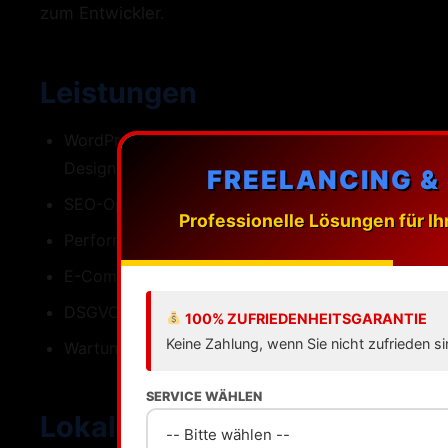
zum Entwickler.
Leistungen
WordPress-Webdesign mit individuellen
Designs
FREELANCING &
SEO-Optimierung fuer Heidelberg
Professionelle Lösungen für Ih
Performance Ladezeiten unter einer Sekunde
E-Commerce mit WooCommerce
DSGVO-konforme Umsetzung
100% ZUFRIEDENHEITSGARANTIE
Keine Zahlung, wenn Sie nicht zufrieden si
Wartung Updates Backups Support
SERVICE WÄHLEN
Lokale SEO fuer