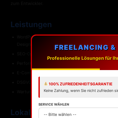
zum Entwickler.
Leistungen
WordPress-Webdesign mit individuellen
Designs
FREELANCING &
SEO-Optimierung fuer Ingolstadt
Professionelle Lösungen für Ih
Performance Ladezeiten unter einer Sekunde
E-Commerce mit WooCommerce
DSGVO-konforme Umsetzung
100% ZUFRIEDENHEITSGARANTIE
Keine Zahlung, wenn Sie nicht zufrieden si
Wartung Updates Backups Support
SERVICE WÄHLEN
Lokale SEO fuer