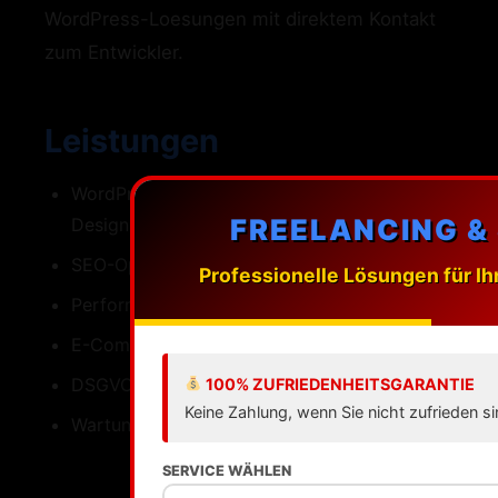
WordPress-Loesungen mit direktem Kontakt
zum Entwickler.
Leistungen
WordPress-Webdesign mit individuellen
FREELANCING &
Designs
SEO-Optimierung fuer Ludwigsburg
Professionelle Lösungen für Ih
Performance Ladezeiten unter einer Sekunde
E-Commerce mit WooCommerce
DSGVO-konforme Umsetzung
100% ZUFRIEDENHEITSGARANTIE
Keine Zahlung, wenn Sie nicht zufrieden si
Wartung Updates Backups Support
SERVICE WÄHLEN