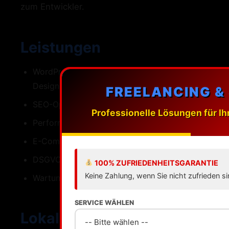
zum Entwickler.
Leistungen
WordPress-Webdesign mit individuellen
Designs
FREELANCING &
SEO-Optimierung fuer L\üneburg
Professionelle Lösungen für Ih
Performance Ladezeiten unter einer Sekunde
E-Commerce mit WooCommerce
DSGVO-konforme Umsetzung
100% ZUFRIEDENHEITSGARANTIE
Keine Zahlung, wenn Sie nicht zufrieden si
Wartung Updates Backups Support
SERVICE WÄHLEN
Lokale SEO fuer