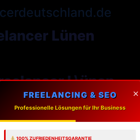
cerdeutschland.de
elancer Lünen
eelancer L\ünen
×
FREELANCING & SEO
ung massgeschneiderte Webdesign-Loesungen fuer Unt
Professionelle Lösungen für Ihr Business
 Freelancer in L\ünen?
100% ZUFRIEDENHEITSGARANTIE