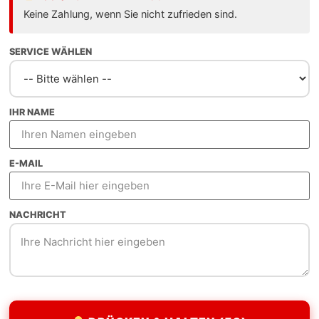
 wirtschaftlichem Potenzial. Als Webdesign Freelancer b
Keine Zahlung, wenn Sie nicht zufrieden sind.
Entwickler.
SERVICE WÄHLEN
IHR NAME
llen Designs
E-MAIL
r Sekunde
NACHRICHT
nen