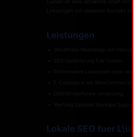
L\ünen ist eine attraktive Stadt mit
Loesungen mit direktem Kontakt zum 
Leistungen
WordPress-Webdesign mit individue
SEO-Optimierung fuer L\ünen
Performance Ladezeiten unter eine
E-Commerce mit WooCommerce
DSGVO-konforme Umsetzung
Wartung Updates Backups Support
Lokale SEO fuer L\ü