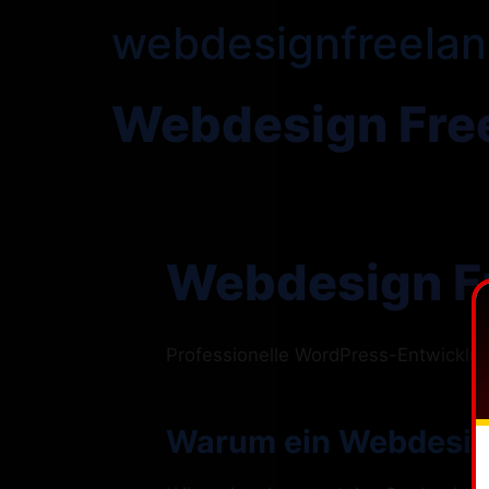
webdesignfreelan
Webdesign Fre
Webdesign Fr
Professionelle WordPress-Entwickl
Warum ein Webdesign