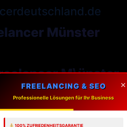
cerdeutschland.de
elancer Münster
reelancer M\ünster
×
FREELANCING & SEO
ung massgeschneiderte Webdesign-Loesungen fuer Unt
Professionelle Lösungen für Ihr Business
 Freelancer in M\ünster?
100% ZUFRIEDENHEITSGARANTIE