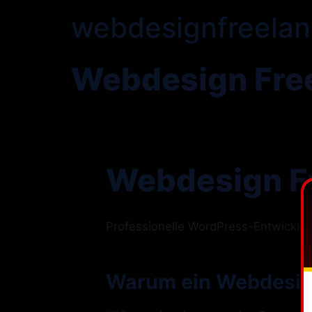
webdesignfreelan
Webdesign Fre
Webdesign F
Professionelle WordPress-Entwickl
Warum ein Webdesign