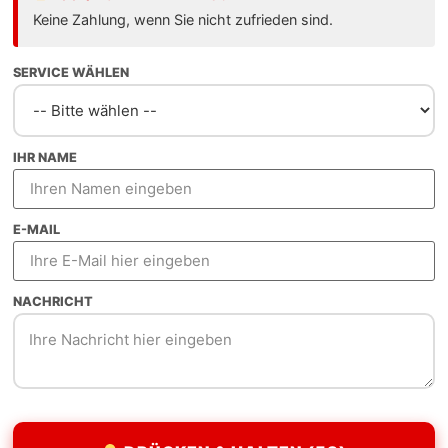
it wirtschaftlichem Potenzial. Als Webdesign Freelancer 
Keine Zahlung, wenn Sie nicht zufrieden sind.
ontakt zum Entwickler.
SERVICE WÄHLEN
IHR NAME
llen Designs
E-MAIL
r Sekunde
NACHRICHT
nster