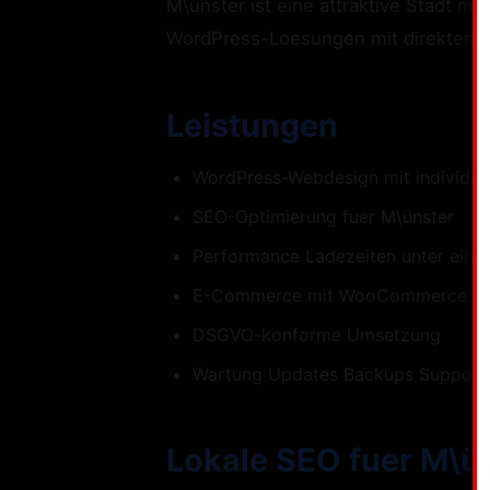
M\ünster ist eine attraktive Stadt m
WordPress-Loesungen mit direktem K
Leistungen
WordPress-Webdesign mit individue
SEO-Optimierung fuer M\ünster
Performance Ladezeiten unter eine
E-Commerce mit WooCommerce
DSGVO-konforme Umsetzung
Wartung Updates Backups Support
Lokale SEO fuer M\ü