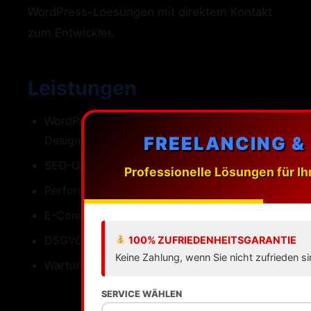
WordPress-Loesungen mit direktem Kontakt
zum Entwickler.
Leistungen
WordPress-Webdesign mit individuellen
FREELANCING &
Designs
SEO-Optimierung fuer Rheinland-Pfalz
Professionelle Lösungen für Ih
Performance Ladezeiten unter einer Sekunde
E-Commerce mit WooCommerce
DSGVO-konforme Umsetzung
100% ZUFRIEDENHEITSGARANTIE
Keine Zahlung, wenn Sie nicht zufrieden si
Wartung Updates Backups Support
SERVICE WÄHLEN