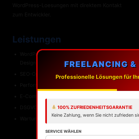
WordPress-Loesungen mit direktem Kontakt
zum Entwickler.
Leistungen
WordPress-Webdesign mit individuellen
FREELANCING &
Designs
SEO-Optimierung fuer R\üsselsheim
Professionelle Lösungen für Ih
Performance Ladezeiten unter einer Sekunde
E-Commerce mit WooCommerce
DSGVO-konforme Umsetzung
100% ZUFRIEDENHEITSGARANTIE
Keine Zahlung, wenn Sie nicht zufrieden si
Wartung Updates Backups Support
SERVICE WÄHLEN