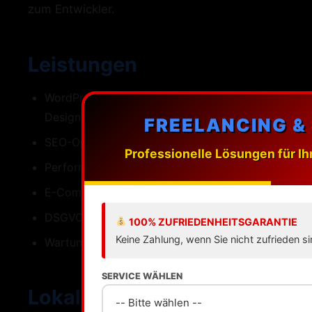
zum Entwickler.
Leistungen
WordPress-Webdesign mit individuellen
Designs
FREELANCING &
SEO-Optimierung fuer Salzgitter
Professionelle Lösungen für Ih
Performance Ladezeiten unter einer Sekunde
E-Commerce mit WooCommerce
DSGVO-konforme Umsetzung
100% ZUFRIEDENHEITSGARANTIE
Keine Zahlung, wenn Sie nicht zufrieden si
Wartung Updates Backups Support
SERVICE WÄHLEN
Lokale SEO fuer