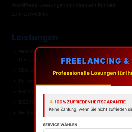
WordPress-Loesungen mit direktem Kontakt
zum Entwickler.
Leistungen
WordPress-Webdesign mit individuellen
FREELANCING &
Designs
SEO-Optimierung fuer Sindelfingen
Professionelle Lösungen für Ih
Performance Ladezeiten unter einer Sekunde
E-Commerce mit WooCommerce
DSGVO-konforme Umsetzung
100% ZUFRIEDENHEITSGARANTIE
Keine Zahlung, wenn Sie nicht zufrieden si
Wartung Updates Backups Support
SERVICE WÄHLEN