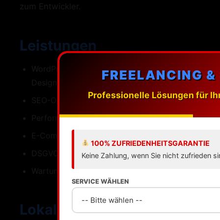
zum Entwickler.
Leistungen
WordPress-Webdesign mit individuellen
FREELANCING &
Designs
Professionelle Lösungen für Ih
SEO-Optimierung fuer Solingen
Performance Ladezeiten unter einer Sekunde
E-Commerce mit WooCommerce
100% ZUFRIEDENHEITSGARANTIE
DSGVO-konforme Umsetzung
Keine Zahlung, wenn Sie nicht zufrieden si
Wartung Updates Backups Support
SERVICE WÄHLEN
Lokale SEO fuer Solingen