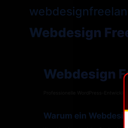
webdesignfreelan
Webdesign Fre
Webdesign F
Professionelle WordPress-Entwickl
Warum ein Webdesign