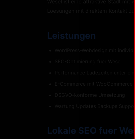
Wesel ist eine attraktive Stadt mit 
Loesungen mit direktem Kontakt zum 
Leistungen
WordPress-Webdesign mit individue
SEO-Optimierung fuer Wesel
Performance Ladezeiten unter eine
E-Commerce mit WooCommerce
DSGVO-konforme Umsetzung
Wartung Updates Backups Support
Lokale SEO fuer Wes