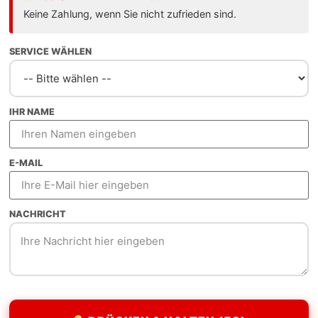
wirtschaftlichem Potenzial. Als Webdesign Freelancer bi
Keine Zahlung, wenn Sie nicht zufrieden sind.
Entwickler.
SERVICE WÄHLEN
IHR NAME
llen Designs
E-MAIL
r Sekunde
NACHRICHT
el