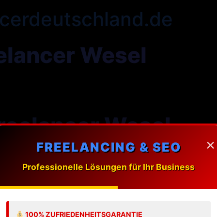
cerdeutschland.de
elancer Wesel
reelancer Wesel
×
FREELANCING & SEO
ung massgeschneiderte Webdesign-Loesungen fuer Unt
Professionelle Lösungen für Ihr Business
 Freelancer in Wesel?
100% ZUFRIEDENHEITSGARANTIE