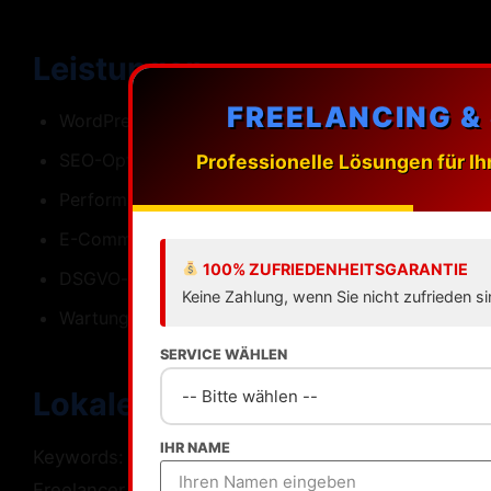
Leistungen
FREELANCING &
WordPress-Webdesign mit individuellen Designs
SEO-Optimierung fuer Wuppertal
Professionelle Lösungen für Ih
Performance Ladezeiten unter einer Sekunde
E-Commerce mit WooCommerce
100% ZUFRIEDENHEITSGARANTIE
DSGVO-konforme Umsetzung
Keine Zahlung, wenn Sie nicht zufrieden si
Wartung Updates Backups Support
SERVICE WÄHLEN
Lokale SEO fuer Wuppertal
IHR NAME
Keywords: Webdesign Wuppertal WordPress
Freelancer Wuppertal.